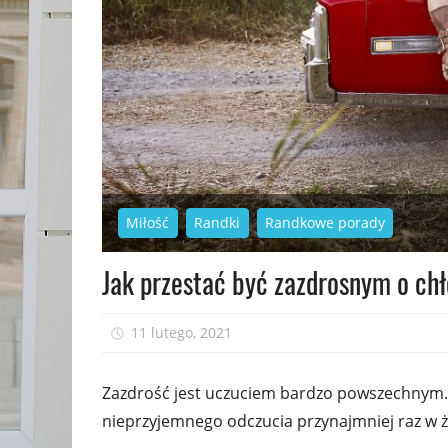
Miłość
Randki
Randkowe porady
Jak przestać być zazdrosnym o ch
11 lutego, 2021
admin
Zazdrość jest uczuciem bardzo powszechnym.
nieprzyjemnego odczucia przynajmniej raz w ży