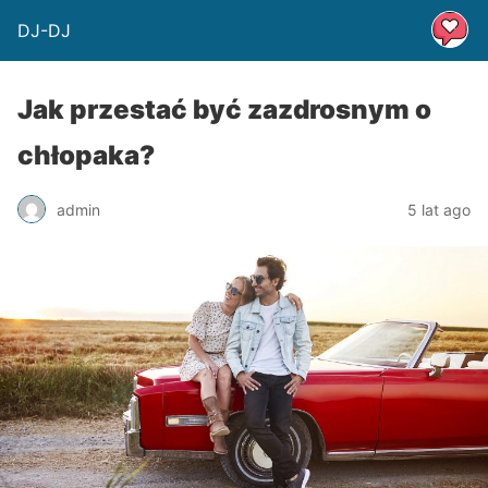
DJ-DJ
Jak przestać być zazdrosnym o
chłopaka?
admin
5 lat ago