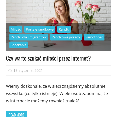
Miłość
Portale randkowe
Randki
Randki dla Emigrantów
Randkowe porady
Samotność
Spotkania
Czy warto szukać miłości przez Internet?
15 stycznia, 2021
admin
Wiemy doskonale, że w sieci znajdziemy absolutnie
wszystko (co tylko istnieje). Wiele osób zapomina, że
w Internecie możemy również znaleźć
READ MORE